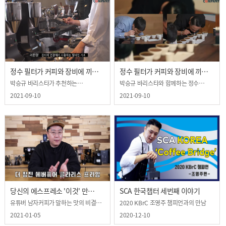
정수 필터가 커피와 장비에 끼치는
정수 필터가 커피와 장비에 끼치는
영향 2부
영향 1부
박승규 바리스타가 추천하는
박승규 바리스타와 함께하는 정수
정수필터??
필터와 커피의 연관성
2021-09-10
2021-09-10
당신의 에스프레소 '이것' 만
SCA 한국챕터 세번째 이야기
바꿔도 확 달라집니다
유튜버 남자커피가 말하는 맛의 비결은
2020 KBrC 조영주 챔피언과의 만남
어떤걸까요?
2021-01-05
2020-12-10