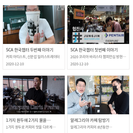
SCA 한국챕터 두번째 이야기
SCA 한국챕터 첫번째 이야기
커피 아티스트, 신문섭 일러스트레이터
2020 코리아 바리스타 챔피언십 방현영
챔피언
2020-12-10
2020-12-10
1가지 원두에 2가지 물을
알레그리아 카페 탐방기
사용하는 이유?
1가지 원두로 커피의 맛을 다르게
알레그리아 커피의 8년동안